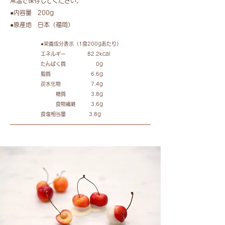
常温で保存してください。
●内容量 200g
​●原産地 日本（福岡）
●栄養成分表示（1食200gあたり）
エネルギー 82.2kcal
たんぱく質 0g
脂質 6.6g
炭水化物 7.4g
糖質 3.8g
食物繊維 3.6g
食塩相当量 3.8g
お客様の声
（おとりよせネットモニター様の声）