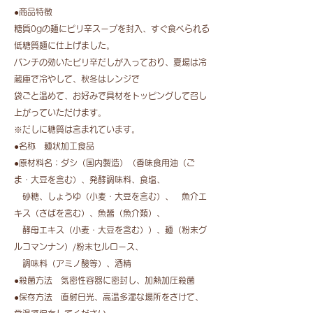
●商品特徴
糖質0gの麺にピリ辛スープを封入、すぐ食べられる
低糖質麺に仕上げました。
パンチの効いたピリ辛だしが入っており、夏場は冷
蔵庫で冷やして、秋冬はレンジで
袋ごと温めて、お好みで具材をトッピングして召し
上がっていただけます。
※だしに糖質は含まれています。
●名称 麺状加工食品
​●原材料名：ダシ（国内製造）（香味食用油（ご
ま・大豆を含む）、発酵調味料、食塩、
砂糖、しょうゆ（小麦・大豆を含む）、 魚介エ
キス（さばを含む）、魚醤（魚介類）、
酵母エキス（小麦・大豆を含む））、麺（粉末グ
ルコマンナン）/粉末セルロース、
調味料（アミノ酸等）、酒精
●殺菌方法 気密性容器に密封し、加熱加圧殺菌
●保存方法 直射日光、高温多湿な場所をさけて、