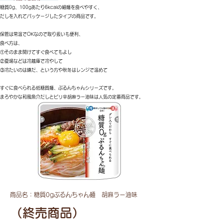
糖質0g、100gあたり6kcalの細麺を食べやすく、
だしを入れてパッケージしたタイプの商品です。
保管は常温でOKなので取り扱いも便利、
食べ方は、
①そのまま開けてすぐ食べてもよし
②夏場などは冷蔵庫で冷やして
③冷たいのは嫌だ、という方や秋冬はレンジで温めて
すぐに食べられる低糖質麺、ぷるんちゃんシリーズです。
まろやかな和風魚介だしとピリ辛胡麻ラー油味は人気の定番商品です。
商品名：糖質0gぷるんちゃん麺 胡麻ラ
ー油味
（終売商品）