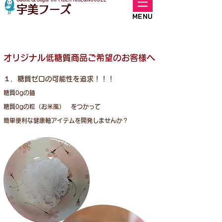
宇美フーズ
MENU
​オリジナル低糖質商品ご希望のお客様へ
​１．糖質ゼロの可能性を追求！！！
糖質0gの麺
糖質0gの粒（お米風） をつかって
​簡単便利な健康軸アイテムを開発しませんか？